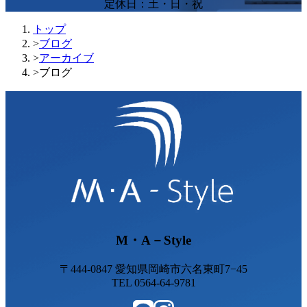
定休日：土・日・祝
トップ
>
ブログ
>
アーカイブ
>
ブログ
M・A－Style
〒444-0847 愛知県岡崎市六名東町7−45
TEL 0564-64-9781