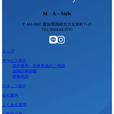
M・A－Style
〒444-0847 愛知県岡崎市六名東町7−45
TEL 0564-64-9781
トップ
サービス紹介
資産運用・資産形成のご相談
保険証券診断
保険相談
スタッフ紹介
会社案内
よくある質問