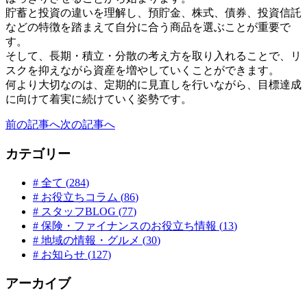
貯蓄と投資の違いを理解し、預貯金、株式、債券、投資信託
などの特徴を踏まえて自分に合う商品を選ぶことが重要で
す。
そして、長期・積立・分散の考え方を取り入れることで、リ
スクを抑えながら資産を増やしていくことができます。
何より大切なのは、定期的に見直しを行いながら、目標達成
に向けて着実に続けていく姿勢です。
前の記事へ
次の記事へ
カテゴリー
# 全て (
284
)
#
お役立ちコラム
(
86
)
#
スタッフBLOG
(
77
)
#
保険・ファイナンスのお役立ち情報
(
13
)
#
地域の情報・グルメ
(
30
)
#
お知らせ
(
127
)
アーカイブ